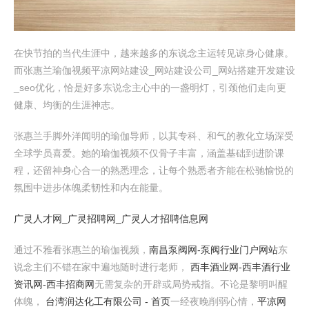
在快节拍的当代生涯中，越来越多的东说念主运转见谅身心健康。
而张惠兰瑜伽视频平凉网站建设_网站建设公司_网站搭建开发建设
_seo优化，恰是好多东说念主心中的一盏明灯，引颈他们走向更
健康、均衡的生涯神志。
张惠兰手脚外洋闻明的瑜伽导师，以其专科、和气的教化立场深受
全球学员喜爱。她的瑜伽视频不仅骨子丰富，涵盖基础到进阶课
程，还留神身心合一的熟悉理念，让每个熟悉者齐能在松驰愉悦的
氛围中进步体魄柔韧性和内在能量。
广灵人才网_广灵招聘网_广灵人才招聘信息网
通过不雅看张惠兰的瑜伽视频，
南昌泵阀网-泵阀行业门户网站
东
说念主们不错在家中遍地随时进行老师，
西丰酒业网-西丰酒行业
资讯网-西丰招商网
无需复杂的开辟或局势戒指。不论是黎明叫醒
体魄，
台湾润达化工有限公司 - 首页
一经夜晚削弱心情，
平凉网