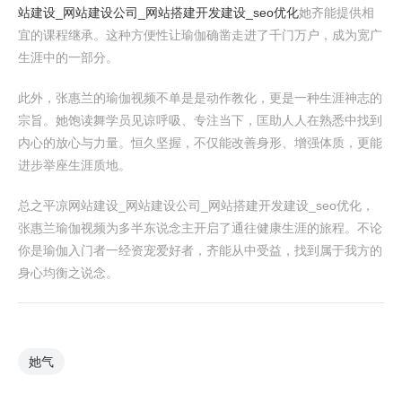
站建设_网站建设公司_网站搭建开发建设_seo优化
她齐能提供相
宜的课程继承。这种方便性让瑜伽确凿走进了千门万户，成为宽广
生涯中的一部分。
此外，张惠兰的瑜伽视频不单是是动作教化，更是一种生涯神志的
宗旨。她饱读舞学员见谅呼吸、专注当下，匡助人人在熟悉中找到
内心的放心与力量。恒久坚握，不仅能改善身形、增强体质，更能
进步举座生涯质地。
总之平凉网站建设_网站建设公司_网站搭建开发建设_seo优化，
张惠兰瑜伽视频为多半东说念主开启了通往健康生涯的旅程。不论
你是瑜伽入门者一经资宠爱好者，齐能从中受益，找到属于我方的
身心均衡之说念。
她气