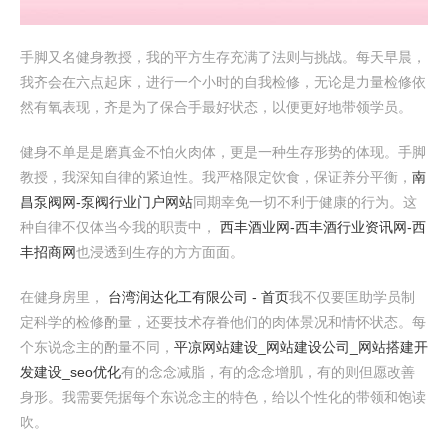
手脚又名健身教授，我的平方生存充满了法则与挑战。每天早晨，
我齐会在六点起床，进行一个小时的自我检修，无论是力量检修依
然有氧表现，齐是为了保合手最好状态，以便更好地带领学员。
健身不单是是磨真金不怕火肉体，更是一种生存形势的体现。手脚
教授，我深知自律的紧迫性。我严格限定饮食，保证养分平衡，
南
昌泵阀网-泵阀行业门户网站
同期幸免一切不利于健康的行为。这
种自律不仅体当今我的职责中，
西丰酒业网-西丰酒行业资讯网-西
丰招商网
也浸透到生存的方方面面。
在健身房里，
台湾润达化工有限公司 - 首页
我不仅要匡助学员制
定科学的检修酌量，还要技术存眷他们的肉体景况和情怀状态。每
个东说念主的酌量不同，
平凉网站建设_网站建设公司_网站搭建开
发建设_seo优化
有的念念减脂，有的念念增肌，有的则但愿改善
身形。我需要凭据每个东说念主的特色，给以个性化的带领和饱读
吹。